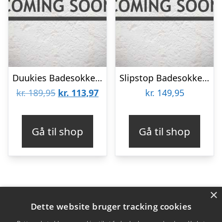
Duukies Badesokker – Leopard
Slipstop Badesokker – Junior – Scooby
Den
Den
kr.
189,95
kr.
113,97
kr.
149,95
oprindelige
aktuelle
pris
pris
Gå til shop
Gå til shop
var:
er:
kr. 189,95.
kr. 113,97.
×
Varekategorier
Dette website bruger tracking cookies
Produkter