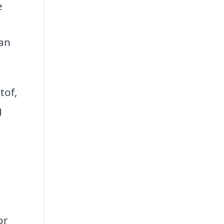
e
an
tof,
g
or