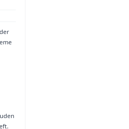
nder
creme
huden
ft.