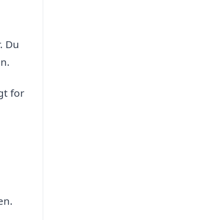
. Du
en.
t for
en.