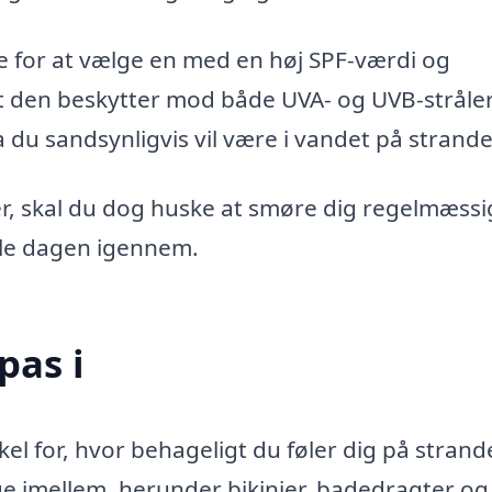
e for at vælge en med en høj SPF-værdi og
at den beskytter mod både UVA- og UVB-stråler
 du sandsynligvis vil være i vandet på strand
, skal du dog huske at smøre dig regelmæssig
hele dagen igennem.
pas i
kel for, hvor behageligt du føler dig på strand
lge imellem, herunder bikinier, badedragter og