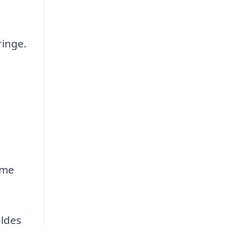
ringe.
mme
oldes