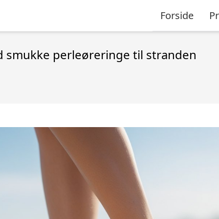
Forside
P
d smukke perleøreringe til stranden