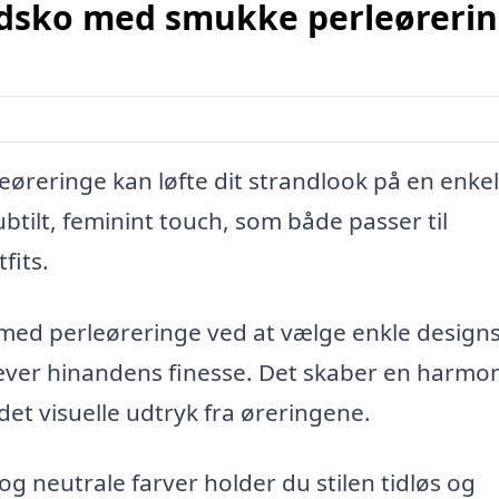
andsko med smukke perleøreri
øreringe kan løfte dit strandlook på en enke
ubtilt, feminint touch, som både passer til
fits.
ed perleøreringe ved at vælge enkle designs
ver hinandens finesse. Det skaber en harmon
et visuelle udtryk fra øreringene.
og neutrale farver holder du stilen tidløs og