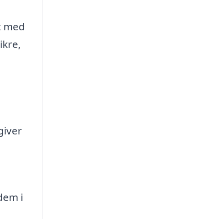
et med
ikre,
giver
dem i