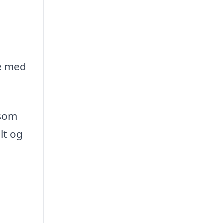
ge med
 som
lt og