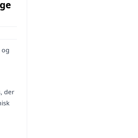
nge
l og
, der
isk