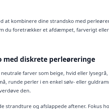
ved at kombinere dine strandsko med perleøre
m du foretrækker et afdæmpet, farverigt eller
o med diskrete perleøreringe
neutrale farver som beige, hvid eller lysegrå,
må, runde perler i en enkel sølv- eller guldra
overdøve den.
e strandture og afslappede aftener. Fokus h