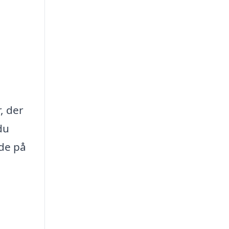
, der
du
ide på