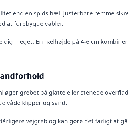
itet end en spids hæl. Justerbare remme sikre
ed at forebygge vabler.
e dig meget. En hælhøjde på 4-6 cm kombinere
trandforhold
i øger grebet på glatte eller stenede overflad
åde våde klipper og sand.
dårligere vejgreb og kan gøre det farligt at gå