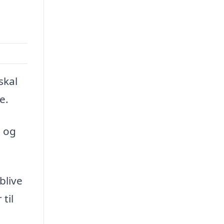
skal
e.
d og
blive
til