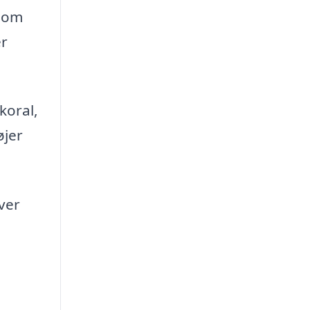
 som
er
koral,
øjer
iver