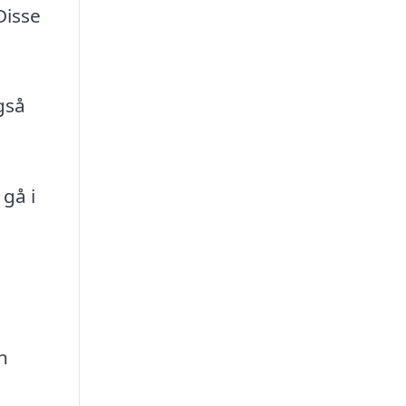
Disse
gså
gå i
n