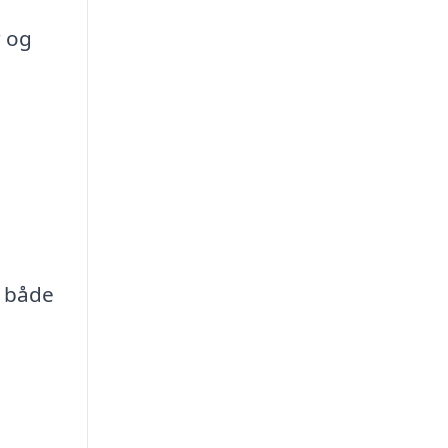
r og
r både