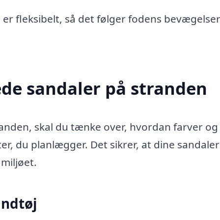
e er fleksibelt, så det følger fodens bevægelse
lede sandaler på stranden
randen, skal du tænke over, hvordan farver og
eter, du planlægger. Det sikrer, at dine sandale
miljøet.
andtøj