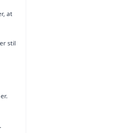
r, at
r stil
er.
.